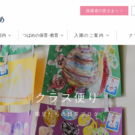
保護者の皆さまへ
案内
つばめの保育･教育
入園のご案内
ク
クラス便り
園児たちの日常ブログ