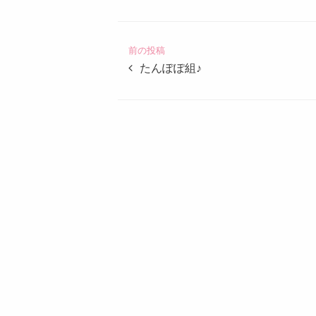
定
こ
ど
前の投稿
も
たんぽぽ組♪
園
つ
ば
め