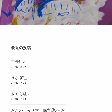
最近の投稿
年長組♪
2026.08.05
うさぎ組♪
2026.07.24
さくら組♪
2026.07.21
おたのしみサマー保育⑧♪～お